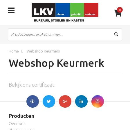
0
Flexibele
huurperiode
Home
Webshop Keurmerk
Webshop Keurmerk
Bekijk ons certificaat
Producten
Over ons