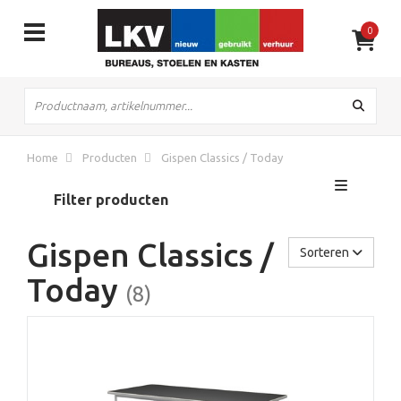
0
Flexibele
huurperiode
Home
Producten
Gispen Classics / Today
Filter producten
Gispen Classics /
Sorteren
Today
(8)