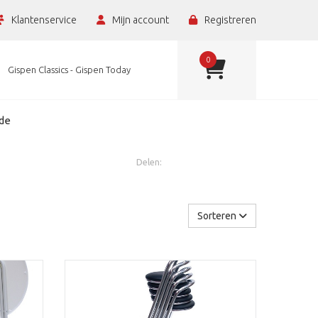
Klantenservice
Mijn account
Registreren
0
Gispen Classics - Gispen Today
de
Delen:
Sorteren