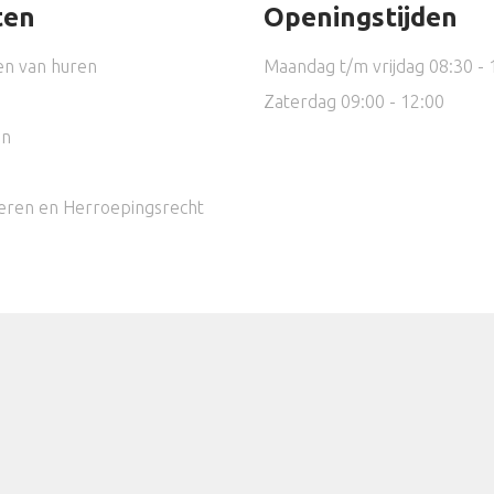
ten
Openingstijden
en van huren
Maandag t/m vrijdag 08:30 - 
n
Zaterdag 09:00 - 12:00
en
eren en Herroepingsrecht