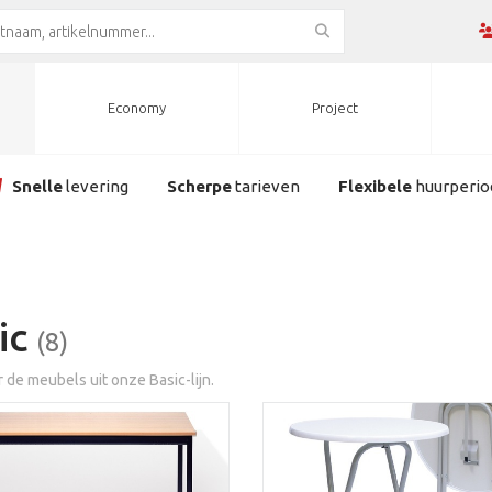
Economy
Project
Snelle
levering
Scherpe
tarieven
Flexibele
huurperio
ic
(8)
r de meubels uit onze Basic-lijn.