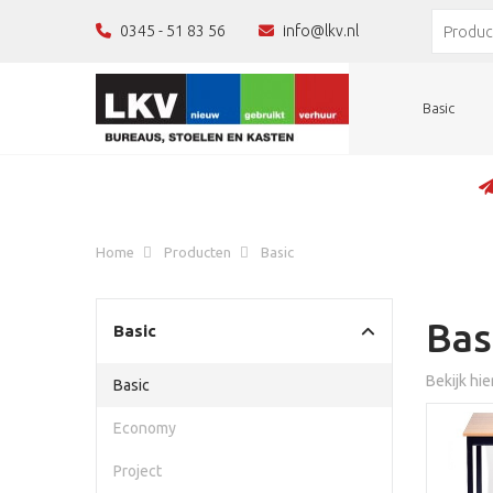
0345 - 51 83 56
info@lkv.nl
Basic
Home
Producten
Basic
Bas
Basic
Bekijk hie
Basic
Economy
Project