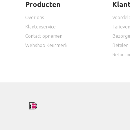
Producten
Klan
Over ons
Voordel
Klantenservice
Tarieve
Contact opnemen
Bezorg
Webshop Keurmerk
Betalen
Retourn